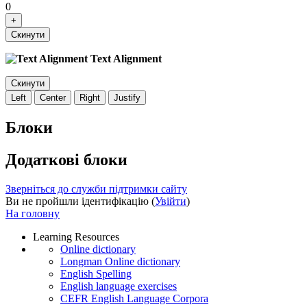
0
+
Скинути
Text Alignment
Скинути
Left
Center
Right
Justify
Блоки
Додаткові блоки
Зверніться до служби підтримки сайту
Ви не пройшли ідентифікацію (
Увійти
)
На головну
Learning Resources
Online dictionary
Longman Online dictionary
English Spelling
English language exercises
CEFR English Language Corpora