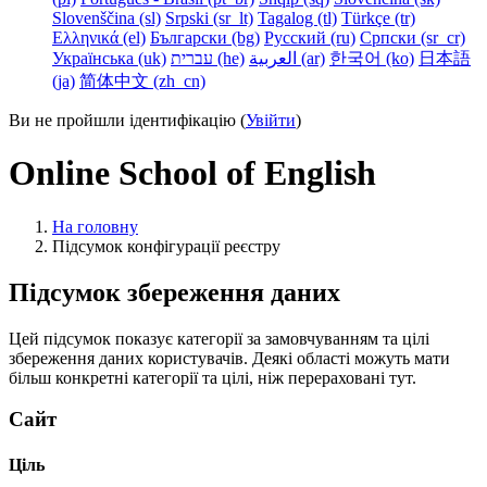
Slovenščina ‎(sl)‎
Srpski ‎(sr_lt)‎
Tagalog ‎(tl)‎
Türkçe ‎(tr)‎
Ελληνικά ‎(el)‎
Български ‎(bg)‎
Русский ‎(ru)‎
Српски ‎(sr_cr)‎
Українська ‎(uk)‎
עברית ‎(he)‎
العربية ‎(ar)‎
한국어 ‎(ko)‎
日本語
‎(ja)‎
简体中文 ‎(zh_cn)‎
Ви не пройшли ідентифікацію (
Увійти
)
Online School of English
На головну
Підсумок конфігурації реєстру
Підсумок збереження даних
Цей підсумок показує категорії за замовчуванням та цілі
збереження даних користувачів. Деякі області можуть мати
більш конкретні категорії та цілі, ніж перераховані тут.
Сайт
Ціль