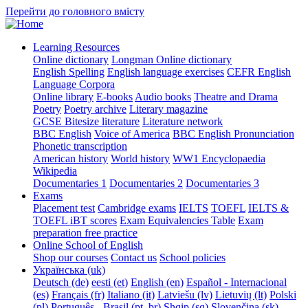
Перейти до головного вмісту
Learning Resources
Online dictionary
Longman Online dictionary
English Spelling
English language exercises
CEFR English
Language Corpora
Online library
E-books
Audio books
Theatre and Drama
Poetry
Poetry archive
Literary magazine
GCSE Bitesize literature
Literature network
BBC English
Voice of America
BBC English Pronunciation
Phonetic transcription
American history
World history
WW1 Encyclopaedia
Wikipedia
Documentaries 1
Documentaries 2
Documentaries 3
Exams
Placement test
Cambridge exams
IELTS
TOEFL
IELTS &
TOEFL iBT scores
Exam Equivalencies Table
Exam
preparation free practice
Online School of English
Shop our courses
Contact us
School policies
Українська ‎(uk)‎
Deutsch ‎(de)‎
eesti ‎(et)‎
English ‎(en)‎
Español - Internacional
‎(es)‎
Français ‎(fr)‎
Italiano ‎(it)‎
Latviešu ‎(lv)‎
Lietuvių ‎(lt)‎
Polski
‎(pl)‎
Português - Brasil ‎(pt_br)‎
Shqip ‎(sq)‎
Slovenčina ‎(sk)‎