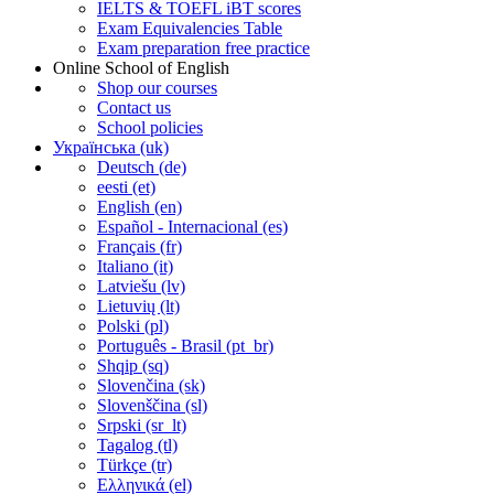
IELTS & TOEFL iBT scores
Exam Equivalencies Table
Exam preparation free practice
Online School of English
Shop our courses
Contact us
School policies
Українська ‎(uk)‎
Deutsch ‎(de)‎
eesti ‎(et)‎
English ‎(en)‎
Español - Internacional ‎(es)‎
Français ‎(fr)‎
Italiano ‎(it)‎
Latviešu ‎(lv)‎
Lietuvių ‎(lt)‎
Polski ‎(pl)‎
Português - Brasil ‎(pt_br)‎
Shqip ‎(sq)‎
Slovenčina ‎(sk)‎
Slovenščina ‎(sl)‎
Srpski ‎(sr_lt)‎
Tagalog ‎(tl)‎
Türkçe ‎(tr)‎
Ελληνικά ‎(el)‎