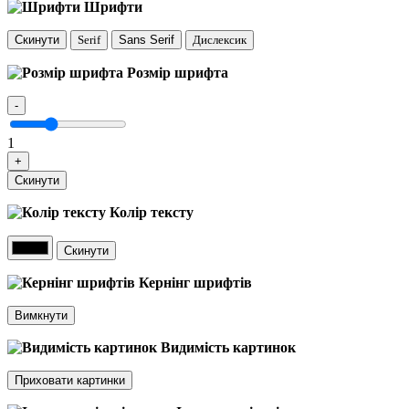
Шрифти
Скинути
Serif
Sans Serif
Дислексик
Розмір шрифта
-
1
+
Скинути
Колір тексту
Скинути
Кернінг шрифтів
Вимкнути
Видимість картинок
Приховати картинки