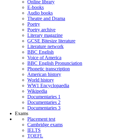
Online library
E-books
Audio books
Theatre and Drama
Poetry
Poetry archive
Literary magazine
GCSE Bitesize literature
Literature network
BBC English
Voice of America
BBC English Pronunciation
Phonetic transcription
American history
World history
WW1 Encyclopaedia
Wikipedia
Documentaries 1
Documentaries 2
Documentaries 3
Exams
Placement test
Cambridge exams
IELTS
TOEFL