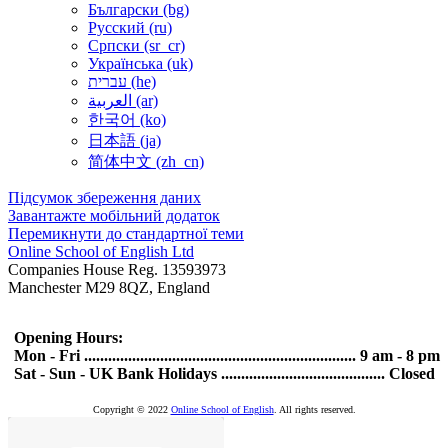
Български ‎(bg)‎
Русский ‎(ru)‎
Српски ‎(sr_cr)‎
Українська ‎(uk)‎
עברית ‎(he)‎
العربية ‎(ar)‎
한국어 ‎(ko)‎
日本語 ‎(ja)‎
简体中文 ‎(zh_cn)‎
Підсумок збереження даних
Завантажте мобільний додаток
Перемикнути до стандартної теми
Online School of English Ltd
Companies House Reg. 13593973
Manchester M29 8QZ, England
Opening Hours:
Mon - Fri .................................................................... 9 am - 8 pm
Sat - Sun - UK Bank Holidays ......................................... Closed
Copyright © 2022
Online School of English
. All rights reserved.